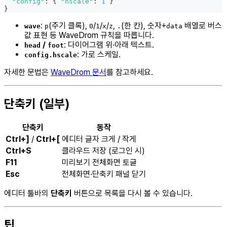
"config"
:
{
"hscale"
:
1
}
}
:
(주기 클록),
/
/
/
,
(한 칸), 숫자+
배열로 버스
wave
p
0
1
x
z
.
data
값 표현 등 WaveDrom 규칙을 따릅니다.
/
: 다이어그램 위·아래 텍스트.
head
foot
: 가로 스케일.
config.hscale
자세한 문법은
WaveDrom 문서
를 참고하세요.
단축키 (일부)
단축키
동작
Ctrl+]
/
Ctrl+[
에디터 글자 크게 / 작게
Ctrl+S
클라우드 저장 (로그인 시)
F11
미리보기 전체화면 토글
Esc
전체화면·단축키 패널 닫기
에디터 툴바의
단축키
버튼으로 목록을 다시 볼 수 있습니다.
팁