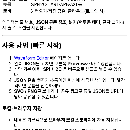
토콜
SPI·I2C·UART·APB·AXI 등
툴바
불러오기·저장·공유, 클라우드(로그인 시)
에디터는
줄 번호
,
JSON 구문 강조
,
밝기/어두운 테마
, 글자 크기·표
시 줄 수 조절을 지원합니다.
사용 방법 (빠른 시작)
Waveform Editor
페이지를 엽니다.
왼쪽
JSON
을 고치면 오른쪽
Preview
가 바로 갱신됩니다.
상단
기본 예제
,
SPI / I2C
등 버튼으로 샘플을 넣을 수 있습니
다.
JSON 유효
뱃지가 초록이면 파싱에 성공한 상태입니다. 빨간
색이면 문법을 점검하세요.
SVG / PNG
로 보내거나,
공유 링크
로 동일 JSON을 URL에
담아 공유할 수 있습니다.
로컬·브라우저 저장
내용은 기본적으로
브라우저 로컬 스토리지
에 자동 저장됩니
다.