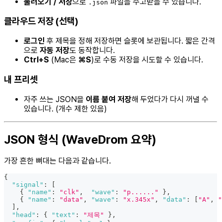
불러오기 / 저장
으로
파일을 주고받을 수 있습니다.
.json
클라우드 저장 (선택)
로그인
후 제목을 정해 저장하면 슬롯에 보관됩니다. 짧은 간격
으로
자동 저장
도 동작합니다.
Ctrl+S
(Mac은
⌘S
)로 수동 저장을 시도할 수 있습니다.
내 프리셋
자주 쓰는 JSON을
이름 붙여 저장
해 두었다가 다시 꺼낼 수
있습니다. (개수 제한 있음)
JSON 형식 (WaveDrom 요약)
가장 흔한 뼈대는 다음과 같습니다.
{
"signal"
:
[
{
"name"
:
"clk"
,
"wave"
:
"p......"
}
,
{
"name"
:
"data"
,
"wave"
:
"x.345x"
,
"data"
:
[
"A"
,
"
]
,
"head"
:
{
"text"
:
"제목"
}
,