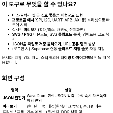
이 도구로 무엇을 할 수 있나요?
버스·클럭·리셋 등
신호 묶음
을 파형으로 표현
프로토콜 예시
(SPI, I2C, UART, APB, AXI 등) 프리셋으로 빠
르게 시작
실시간
미리보기
(확대/축소, 배경색, 전체화면)
SVG / PNG
다운로드, SVG
클립보드 복사
, 임베드용 코드 복
사
JSON을
파일로 저장·불러오기
, URL
공유 링크
생성
(로그인 시) Supabase 연동
클라우드 저장 슬롯
·자동 저장
문서화, 리뷰, 강의 자료, 스펙 협의용
타이밍 다이어그램
을 만들 때 유
용합니다.
화면 구성
영역
설명
WaveDrom 형식 JSON 입력. 수정 즉시 오른쪽에
JSON 편집기
파형 반영
미리보기
렌더된 파형. 배경(흰색/다크/투명), 줌, Fit 버튼
프리셋 / 프로
기본 예제, 그룹·엣지, DDR 샘플 및