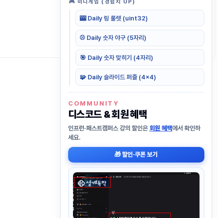
🎮 미니게임 (경험치 UP)
🎰
Daily 링 룰렛 (uint32)
⚾
Daily 숫자 야구 (5자리)
🎯
Daily 숫자 맞히기 (4자리)
🧩
Daily 슬라이드 퍼즐 (4×4)
COMMUNITY
디스코드 & 회원 혜택
인프런·패스트캠퍼스 강의 할인은
회원 혜택
에서 확인하
세요.
🎁 할인·쿠폰 보기