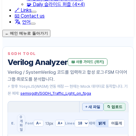
🧩 Daily 슬라이드 퍼즐 (4×4)
🔗 Links
📧 Contact us
언어
← 메인 메뉴로 돌아가기
SGDH TOOL
Verilog Analyzer
📖 사용 가이드 (위키)
Verilog / SystemVerilog 코드를 입력하고 합성 로그·FSM 다이어
그램·회로도를 분석합니다.
⚡ 향후 YosysJS(WASM) 연동 예정 — 현재는 Mock 데이터로 동작합니다. 기
본 예제:
semisgdh/SGDH_Traffic_Light_on_fpga
+ 새 파일
📁 업로드
0
개
13
px
밝게
어둡게
EDITOR
Font
A−
A+
Lines
테마
파
일